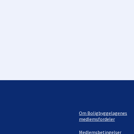
Om Boligbyggelagenes
medlemsfordeler
Medlemsbetingelser